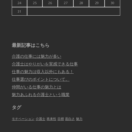
24
25
26
27
28
29
30
31
最新記事はこちら
介護の仕事には魅力が多い
介護士はやりがいを実感できる仕事
仕事の魅力は収入以外にもある！
仕事選びのポイントについて。
仲間がいる仕事の魅力とは
魅力あふれる介護士という職業
タグ
モチベーション
介護士
将来性
目標
面白さ
魅力